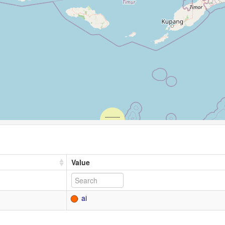
Value
ai